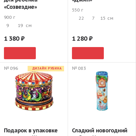
«Созвездие»
550 г
900 г
22
7
15
см
9
19
см
1 380
1 280
№ 096
№ 083
ДИЗАЙН РУБИНА
Подарок в упаковке
Сладкий новогодний