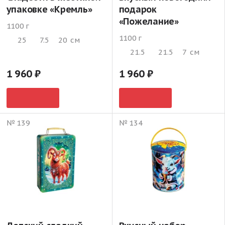
упаковке «Кремль»
подарок
«Пожелание»
1100 г
1100 г
25
7.5
20
см
21.5
21.5
7
см
1 960
1 960
№ 139
№ 134