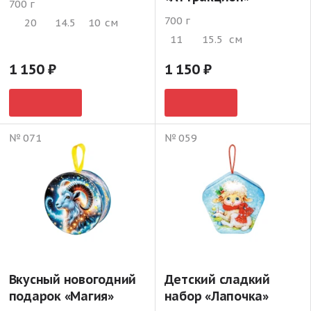
700 г
700 г
20
14.5
10
см
11
15.5
см
1 150
1 150
№ 071
№ 059
Вкусный новогодний
Детский сладкий
подарок «Магия»
набор «Лапочка»