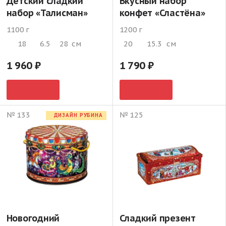
Детский сладкий
Вкусный набор
набор «Талисман»
конфет «Сластёна»
1100 г
1200 г
18
6.5
28
см
20
15.3
см
1 960
1 790
№ 133
№ 125
ДИЗАЙН РУБИНА
Новогодний
Сладкий презент