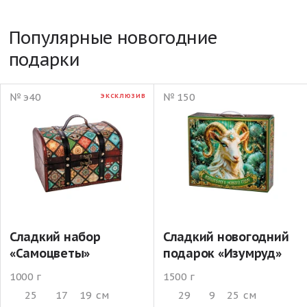
Популярные новогодние
подарки
№ э40
№ 150
ЭКСКЛЮЗИВ
Сладкий набор
Сладкий новогодний
«Самоцветы»
подарок «Изумруд»
1000 г
1500 г
25
17
19
см
29
9
25
см