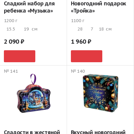
Сладкий набор для
Новогодний подарок
ребенка «Музыка»
«Тройка»
1200 г
1100 г
15.5
19
см
28
7
18
см
2 090
1 960
№ 141
№ 140
Сладости в жестяной
Вкусный новогодний