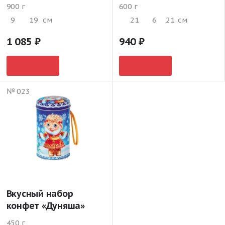
900 г
600 г
9
19
см
21
6
21
см
1 085
940
№ 023
Вкусный набор
конфет «Дуняша»
450 г