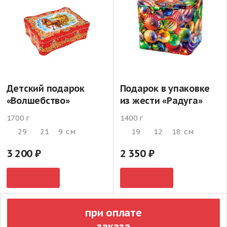
Детский подарок
Подарок в упаковке
«Волшебство»
из жести «Радуга»
1700 г
1400 г
29
21
9
см
19
12
18
см
3 200
2 350
при оплате
заказа