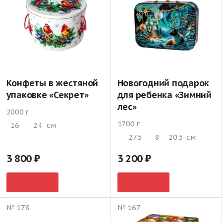
Конфеты в жестяной
Новогодний подарок
упаковке «Секрет»
для ребенка «Зимний
лес»
2000 г
1700 г
16
24
см
27.5
8
20.5
см
3 800
3 200
№ 178
№ 167