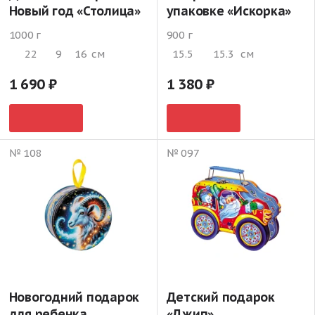
Новый год «Столица»
упаковке «Искорка»
1000 г
900 г
22
9
16
см
15.5
15.3
см
1 690
1 380
№ 108
№ 097
Новогодний подарок
Детский подарок
для ребенка
«Джип»