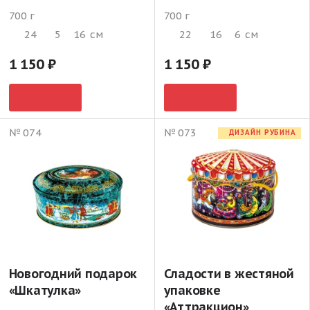
700 г
700 г
24
5
16
см
22
16
6
см
1 150
1 150
№ 074
№ 073
ДИЗАЙН РУБИНА
Новогодний подарок
Сладости в жестяной
«Шкатулка»
упаковке
«Аттракцион»