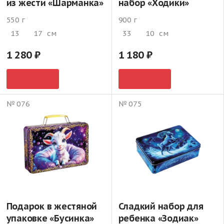
из жести «Шарманка»
набор «Ходики»
550 г
900 г
13
17
см
33
10
см
1 280
1 180
№ 076
№ 075
Подарок в жестяной
Сладкий набор для
упаковке «Бусинка»
ребенка «Зодиак»