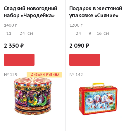
Сладкий новогодний
Подарок в жестяной
набор «Чародейка»
упаковке «Сияние»
1400 г
1200 г
11
24
см
24
9
16
см
2 350
2 090
№ 159
№ 142
ДИЗАЙН РУБИНА