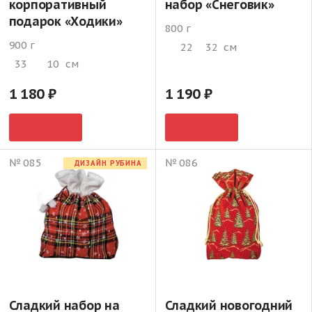
корпоративный
набор «Снеговик»
подарок «Ходики»
800 г
900 г
22
32
см
33
10
см
1 180
1 190
№ 085
№ 086
ДИЗАЙН РУБИНА
Сладкий набор на
Сладкий новогодний