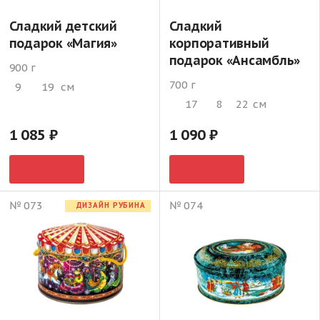
Сладкий детский
Сладкий
подарок «Магия»
корпоративный
подарок «Ансамбль»
900 г
700 г
9
19
см
17
8
22
см
1 085
1 090
№ 073
№ 074
ДИЗАЙН РУБИНА