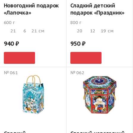
Новогодний подарок
Сладкий детский
«Лапочка»
подарок «Праздник»
600 г
800 г
21
6
21
см
20
12
19
см
940
950
№ 061
№ 062