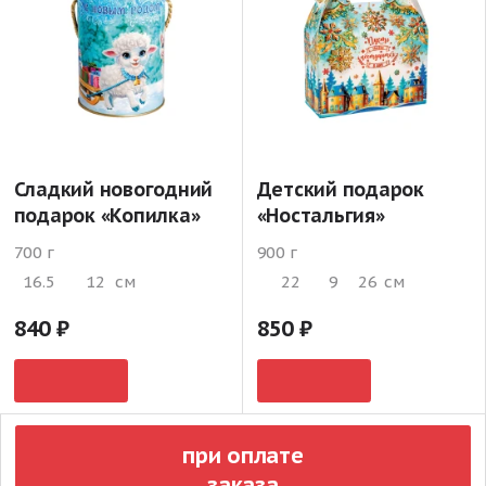
Сладкий новогодний
Детский подарок
подарок «Копилка»
«Ностальгия»
700 г
900 г
16.5
12
см
22
9
26
см
840
850
при оплате
заказа