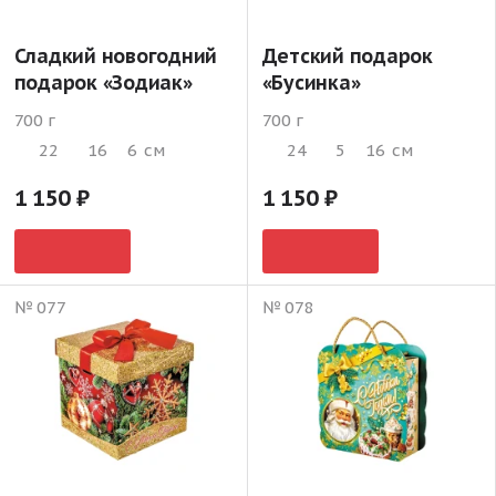
Сладкий новогодний
Детский подарок
подарок «Зодиак»
«Бусинка»
700 г
700 г
22
16
6
см
24
5
16
см
1 150
1 150
№ 077
№ 078