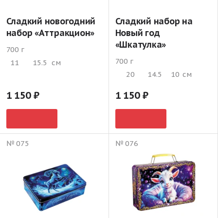
Сладкий новогодний
Сладкий набор на
набор «Аттракцион»
Новый год
«Шкатулка»
700 г
700 г
11
15.5
см
20
14.5
10
см
1 150
1 150
№ 075
№ 076