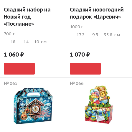
Сладкий набор на
Сладкий новогодний
Новый год
подарок «Царевич»
«Послание»
1000 г
700 г
17.2
9.5
33.8
см
18
14
10
см
1 060
1 070
№ 065
№ 066