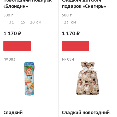
«Блондин»
подарок «Снегирь»
500 г
500 г
31
15
20
см
23
см
1 170
1 170
№ 083
№ 084
Сладкий
Сладкий новогодний