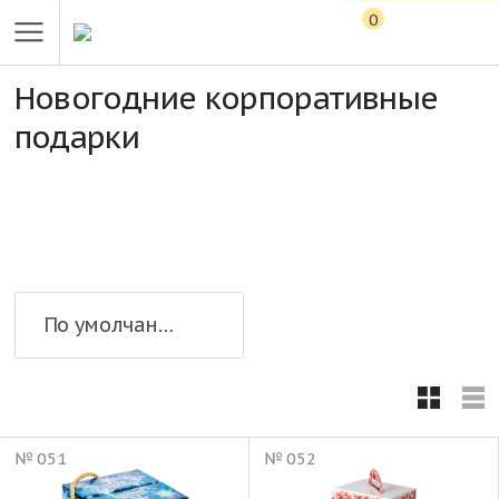
0
Новогодние корпоративные
подарки
По умолчанию
№ 051
№ 052