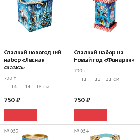
Сладкий новогодний
Сладкий набор на
набор «Лесная
Новый год «Фонарик»
сказка»
700 г
700 г
11
11
21
см
14
14
16
см
750
750
№ 053
№ 054