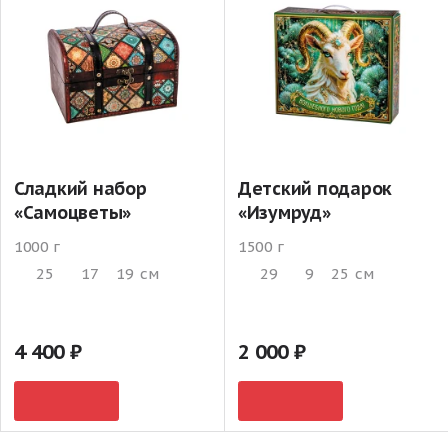
Сладкий набор
Детский подарок
«Самоцветы»
«Изумруд»
1000 г
1500 г
25
17
19
см
29
9
25
см
4 400
2 000