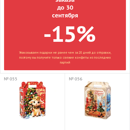
до 30
сентября
-15%
Упаковываем подарки не ранее чем за 20 дней до отправки,
поэтому вы получите только свежие конфеты из последних
партий
№ 055
№ 056