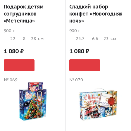
Подарок детям
Сладкий набор
сотрудников
конфет «Новогодняя
«Метелица»
ночь»
900 г
900 г
22
8
28
см
25.7
6.6
23
см
1 080
1 080
№ 069
№ 070