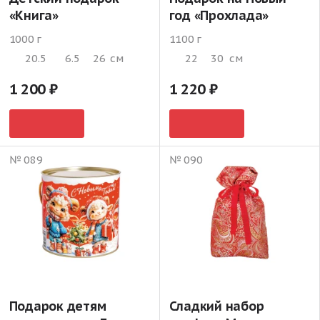
«Книга»
год «Прохлада»
1000 г
1100 г
20.5
6.5
26
см
22
30
см
1 200
1 220
№ 089
№ 090
Подарок детям
Сладкий набор