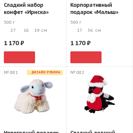
Сладкий набор
Корпоративный
конфет «Ириска»
подарок «Малыш»
500 г
500 г
27
16
19
см
17
36
см
1 170
1 170
№ 081
№ 082
ДИЗАЙН РУБИНА
Новогодний подарок
Сладкий детский