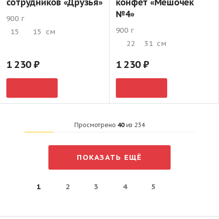
сотрудников «Друзья»
конфет «Мешочек
№4»
900 г
900 г
15
15
см
22
31
см
1 230
1 230
Просмотрено
40
из
234
ПОКАЗАТЬ ЕЩЁ
1
2
3
4
5