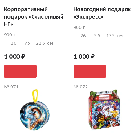
Корпоративный
Новогодний подарок
подарок «Счастливый
«Экспресс»
НГ»
900 г
900 г
26
5.5
17.5
см
20
7.5
22.5
см
1 000
1 000
№ 071
№ 072