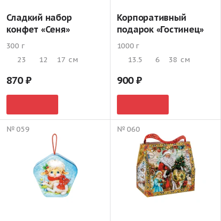
Сладкий набор
Корпоративный
конфет «Сеня»
подарок «Гостинец»
300 г
1000 г
23
12
17
см
13.5
6
38
см
870
900
№ 059
№ 060