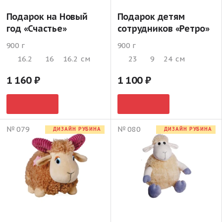
Подарок на Новый
Подарок детям
год «Счастье»
сотрудников «Ретро»
900 г
900 г
16.2
16
16.2
см
23
9
24
см
1 160
1 100
№ 079
№ 080
ДИЗАЙН РУБИНА
ДИЗАЙН РУБИНА