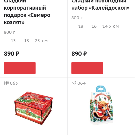
Сладкий
Сладкий новогодний
корпоративный
набор «Калейдоскоп»
подарок «Семеро
800 г
козлят»
18
16
14.5
см
800 г
13
13
23
см
890
890
№ 063
№ 064