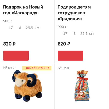
Подарок на Новый
Подарок детям
год «Маскарад»
сотрудников
«Традиция»
900 г
900 г
17
8
25.5
см
17
8
25.5
см
820
820
№ 057
№ 058
ДИЗАЙН РУБИНА