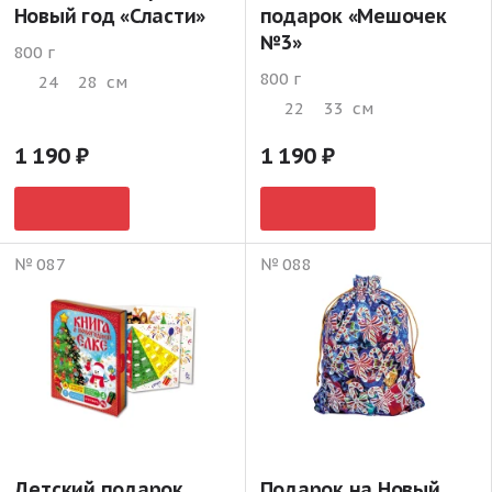
Новый год «Сласти»
подарок «Мешочек
№3»
800 г
800 г
24
28
см
22
33
см
1 190
1 190
№ 087
№ 088
Детский подарок
Подарок на Новый