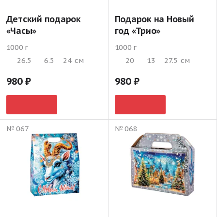
Детский подарок
Подарок на Новый
«Часы»
год «Трио»
1000 г
1000 г
26.5
6.5
24
см
20
13
27.5
см
980
980
№ 067
№ 068