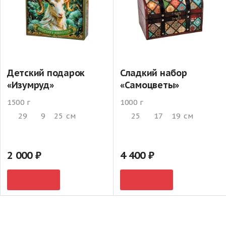
Детский подарок
Сладкий набор
«Изумруд»
«Самоцветы»
1500 г
1000 г
29
9
25
см
25
17
19
см
2 000
4 400