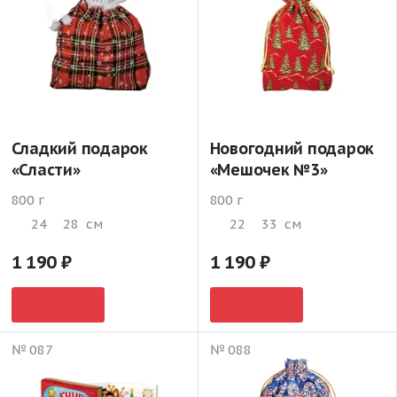
Сладкий подарок
Новогодний подарок
«Сласти»
«Мешочек №3»
800 г
800 г
24
28
см
22
33
см
1 190
1 190
№ 087
№ 088