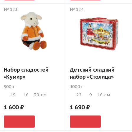
№ 123
№ 124
Набор сладостей
Детский сладкий
«Кумир»
набор «Столица»
900 г
1000 г
19
16
30
см
22
9
16
см
1 600
1 690