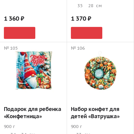
35
28
см
1 360
1 370
№ 105
№ 106
Подарок для ребенка
Набор конфет для
«Конфетница»
детей «Ватрушка»
900 г
900 г