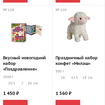
№ 119
№ 120
Вкусный новогодний
Праздничный набор
набор
конфет «Милаш»
«Поздравление»
500 г
1300 г
26
12.5
29
см
20.5
7
30
см
1 450
1 560