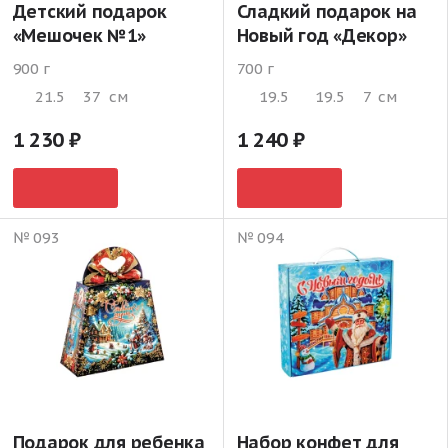
Детский подарок
Сладкий подарок на
«Мешочек №1»
Новый год «Декор»
900 г
700 г
21.5
37
см
19.5
19.5
7
см
1 230
1 240
№ 093
№ 094
Подарок для ребенка
Набор конфет для