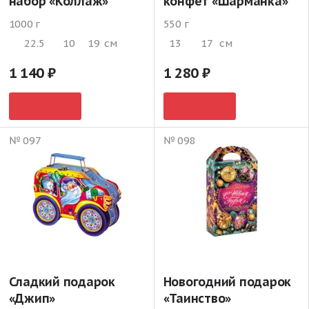
набор «Коллаж»
конфет «Шарманка»
1000 г
550 г
22.5
10
19
см
13
17
см
1 140
1 280
№ 097
№ 098
Сладкий подарок
Новогодний подарок
«Джип»
«Таинство»