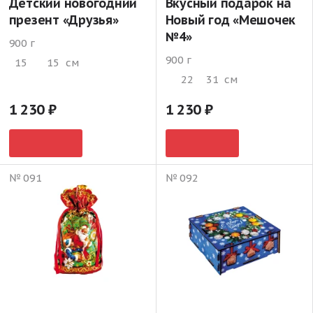
Детский новогодний
Вкусный подарок на
презент «Друзья»
Новый год «Мешочек
№4»
900 г
900 г
15
15
см
22
31
см
1 230
1 230
№ 091
№ 092