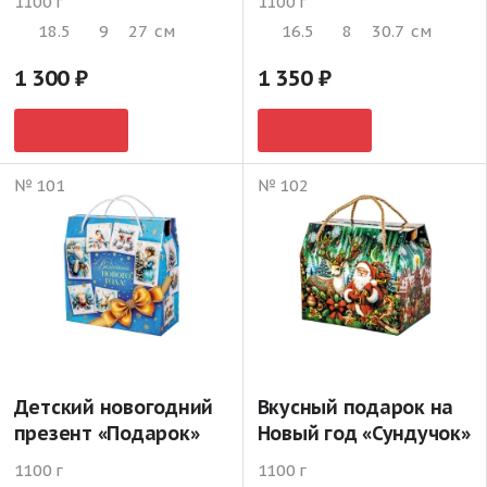
1100 г
1100 г
18.5
9
27
см
16.5
8
30.7
см
1 300
1 350
№ 101
№ 102
Детский новогодний
Вкусный подарок на
презент «Подарок»
Новый год «Сундучок»
1100 г
1100 г