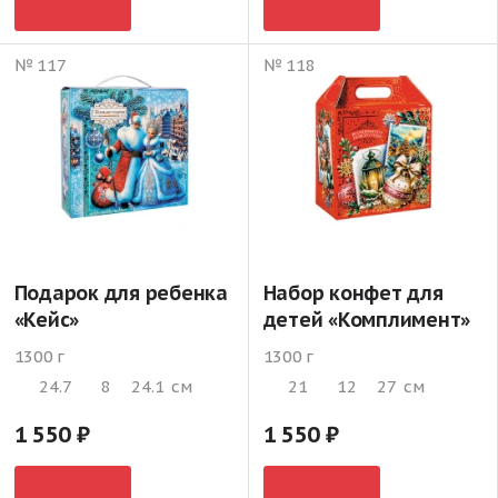
№ 117
№ 118
Подарок для ребенка
Набор конфет для
«Кейс»
детей «Комплимент»
1300 г
1300 г
24.7
8
24.1
см
21
12
27
см
1 550
1 550