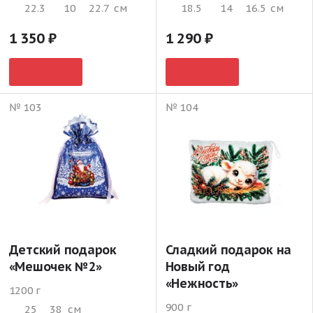
22.3
10
22.7
см
18.5
14
16.5
см
1 350
1 290
№ 103
№ 104
Детский подарок
Сладкий подарок на
«Мешочек №2»
Новый год
«Нежность»
1200 г
900 г
25
38
см