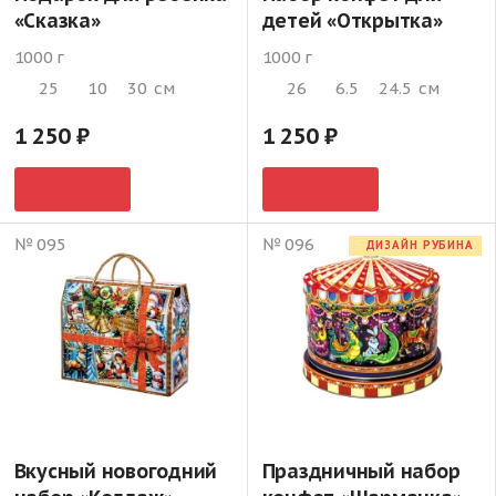
«Сказка»
детей «Открытка»
1000 г
1000 г
25
10
30
см
26
6.5
24.5
см
1 250
1 250
№ 095
№ 096
ДИЗАЙН РУБИНА
Вкусный новогодний
Праздничный набор