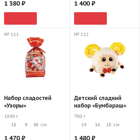
1 380
1 400
№ 111
№ 112
Набор сладостей
Детский сладкий
«Узоры»
набор «Бумбараш»
1300 г
700 г
18
9
48
см
19
16
18
см
1 470
1 480