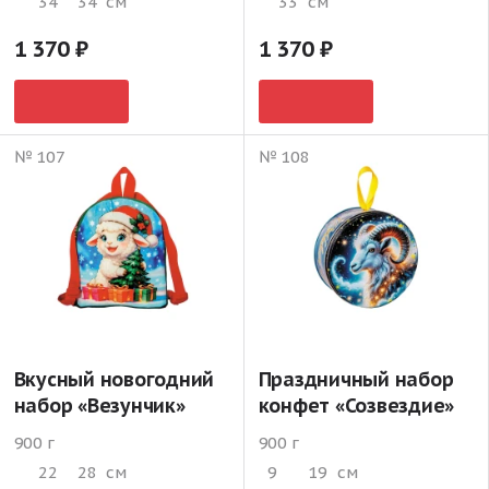
34
34
см
33
см
1 370
1 370
№ 107
№ 108
Вкусный новогодний
Праздничный набор
набор «Везунчик»
конфет «Созвездие»
900 г
900 г
22
28
см
9
19
см