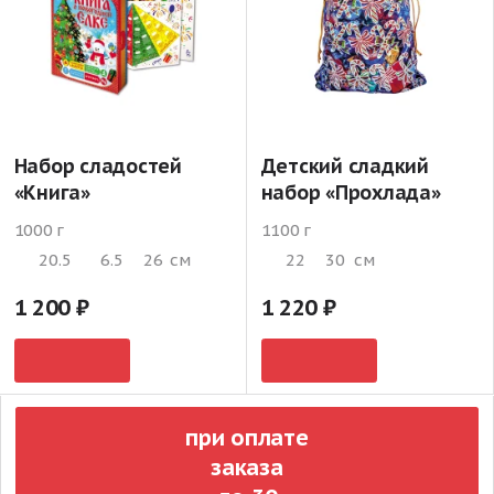
Набор сладостей
Детский сладкий
«Книга»
набор «Прохлада»
1000 г
1100 г
20.5
6.5
26
см
22
30
см
1 200
1 220
при оплате
заказа