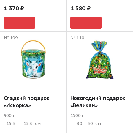
1 370
1 380
№ 109
№ 110
Сладкий подарок
Новогодний подарок
«Искорка»
«Великан»
900 г
1500 г
15.5
15.3
см
30
50
см