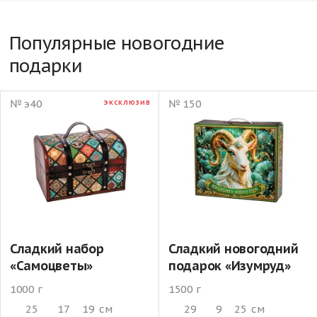
Популярные новогодние
подарки
№ э40
№ 150
ЭКСКЛЮЗИВ
Сладкий набор
Сладкий новогодний
«Самоцветы»
подарок «Изумруд»
1000 г
1500 г
25
17
19
см
29
9
25
см