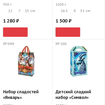
550 г
1100 г
22
7
15
см
16.5
8
31
см
1 280
1 300
№ 099
№ 100
Набор сладостей
Детский сладкий
«Январь»
набор «Символ»