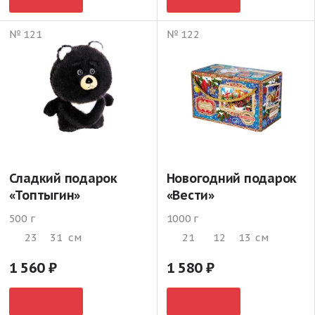
№ 121
№ 122
Сладкий подарок
Новогодний подарок
«Топтыгин»
«Вести»
500 г
1000 г
23
31
см
21
12
13
см
1 560
1 580