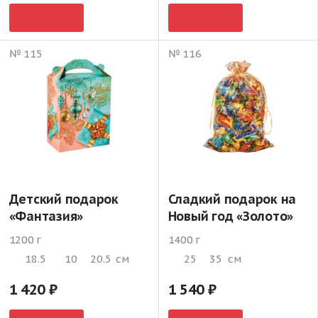
№ 115
№ 116
Детский подарок
Сладкий подарок на
«Фантазия»
Новый год «Золото»
1200 г
1400 г
18.5
10
20.5
см
25
35
см
1 420
1 540