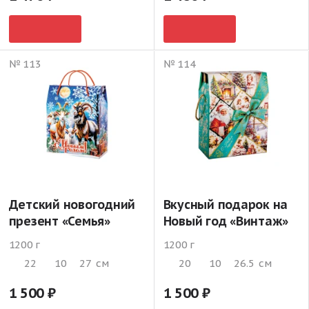
№ 113
№ 114
Детский новогодний
Вкусный подарок на
презент «Семья»
Новый год «Винтаж»
1200 г
1200 г
22
10
27
см
20
10
26.5
см
1 500
1 500