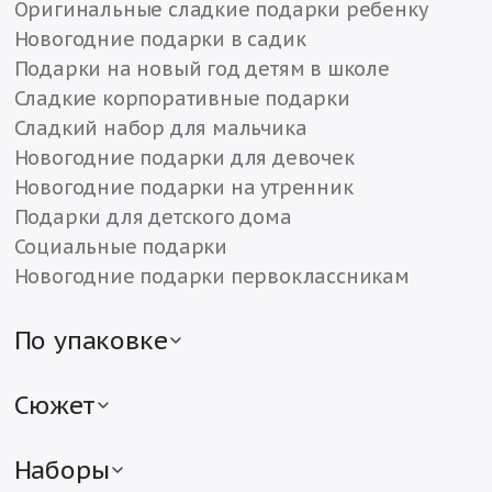
Оригинальные сладкие подарки ребенку
Новогодние подарки в садик
Подарки на новый год детям в школе
Сладкие корпоративные подарки
Сладкий набор для мальчика
Новогодние подарки для девочек
Новогодние подарки на утренник
Подарки для детского дома
Социальные подарки
Новогодние подарки первоклассникам
По упаковке
Детские подарки в жестяной упаковке
Детские подарки в картонной упаковке
Сюжет
Подарки в текстильной упаковке
Новогодние подарки с символом года
Сладкие подарки в различной упаковке
Мягкие сладкие подарки с игрушкой
Наборы
Детские подарки в упаковке «Рубина»