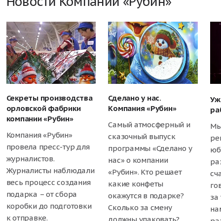
Новости Компании «Рубин»
Секреты производства
Сделано у нас.
Уж
орловской фабрики
Компания «Рубин»
ра
компании «Рубин»
Самый атмосферный и
Мы
Компания «Рубин»
сказочный выпуск
ре
провела пресс-тур для
программы «Сделано у
юб
журналистов.
нас» о компании
ра
Журналисты наблюдали
«Рубин». Кто решает
сч
весь процесс создания
какие конфеты
го
подарка – от сбора
окажутся в подарке?
за 
коробки до подготовки
Сколько за смену
на
к отправке.
должны упаковать?
ра