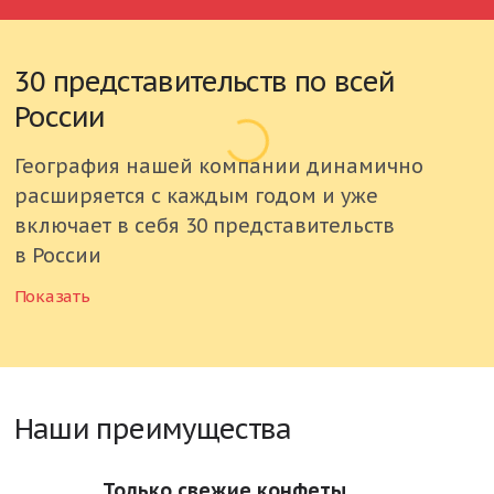
30 представительств по всей
России
География нашей компании динамично
расширяется с каждым годом и уже
включает в себя 30 представительств
в России
Показать
Россия
Астраханская область
Белгородская область
Наши преимущества
Брянская область
Только свежие конфеты