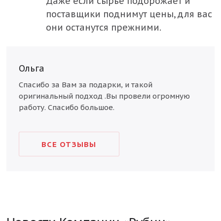
Даже если сырьё подорожает и
Республика Башкортостан
поставщики поднимут цены, для вас
Республика Татарстан
они останутся прежними.
Ростовская область
Рязанская область
Ольга
Самарская область
Стр
Спасибо за Вам за подарки, и такой
Это
Санкт-Петербург и Ленинградская область
оригинальный подход .Вы провели огромную
Спас
работу. Спасибо большое.
Саратовская область
Свердловская область
ВСЕ ОТЗЫВЫ
Смоленская область
Тверская область
Тульская область
Челябинская область
Ярославская область